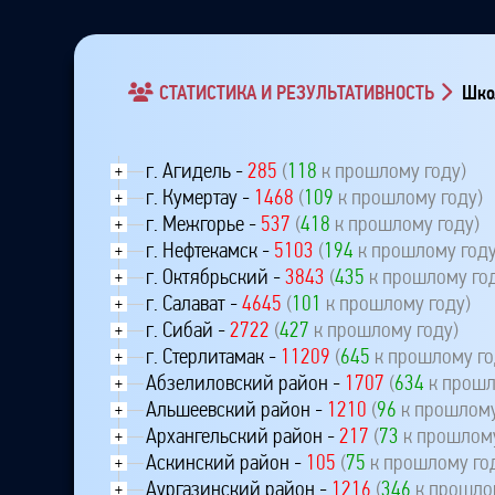
СТАТИСТИКА И РЕЗУЛЬТАТИВНОСТЬ
Школ
г. Агидель -
285
(
118
к прошлому году)
+
г. Кумертау -
1468
(
109
к прошлому году)
+
г. Межгорье -
537
(
418
к прошлому году)
+
г. Нефтекамск -
5103
(
194
к прошлому году
+
г. Октябрьский -
3843
(
435
к прошлому го
+
г. Салават -
4645
(
101
к прошлому году)
+
г. Сибай -
2722
(
427
к прошлому году)
+
г. Стерлитамак -
11209
(
645
к прошлому го
+
Абзелиловский район -
1707
(
634
к прошл
+
Альшеевский район -
1210
(
96
к прошлому
+
Архангельский район -
217
(
73
к прошлому
+
Аскинский район -
105
(
75
к прошлому го
+
Аургазинский район -
1216
(
346
к прошло
+