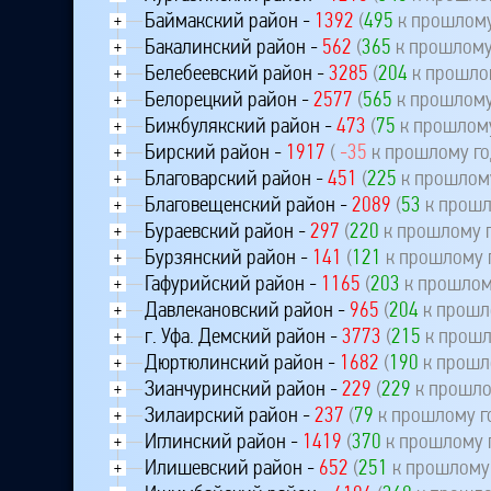
Баймакский район -
1392
(
495
к прошлому
+
Бакалинский район -
562
(
365
к прошлому
+
Белебеевский район -
3285
(
204
к прошло
+
Белорецкий район -
2577
(
565
к прошлому
+
Бижбулякский район -
473
(
75
к прошлому
+
Бирский район -
1917
(
-35
к прошлому го
+
Благоварский район -
451
(
225
к прошлому
+
Благовещенский район -
2089
(
53
к прошл
+
Бураевский район -
297
(
220
к прошлому г
+
Бурзянский район -
141
(
121
к прошлому 
+
Гафурийский район -
1165
(
203
к прошлом
+
Давлекановский район -
965
(
204
к прошл
+
г. Уфа. Демский район -
3773
(
215
к прошл
+
Дюртюлинский район -
1682
(
190
к прошл
+
Зианчуринский район -
229
(
229
к прошло
+
Зилаирский район -
237
(
79
к прошлому г
+
Иглинский район -
1419
(
370
к прошлому 
+
Илишевский район -
652
(
251
к прошлому 
+