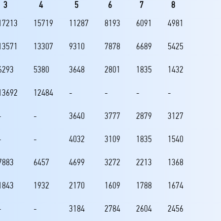
3
4
5
6
7
8
17213
15719
11287
8193
6091
4981
13571
13307
9310
7878
6689
5425
6293
5380
3648
2801
1835
1432
13692
12484
-
-
-
-
-
-
3640
3777
2879
3127
-
-
4032
3109
1835
1540
7883
6457
4699
3272
2213
1368
1843
1932
2170
1609
1788
1674
-
-
3184
2784
2604
2456