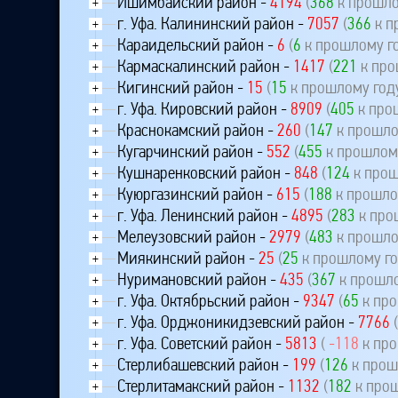
Ишимбайский район -
4194
(
368
к прошло
+
г. Уфа. Калининский район -
7057
(
366
к п
+
Караидельский район -
6
(
6
к прошлому г
+
Кармаскалинский район -
1417
(
221
к про
+
Кигинский район -
15
(
15
к прошлому год
+
г. Уфа. Кировский район -
8909
(
405
к про
+
Краснокамский район -
260
(
147
к прошло
+
Кугарчинский район -
552
(
455
к прошлому
+
Кушнаренковский район -
848
(
124
к прош
+
Куюргазинский район -
615
(
188
к прошло
+
г. Уфа. Ленинский район -
4895
(
283
к про
+
Мелеузовский район -
2979
(
483
к прошло
+
Миякинский район -
25
(
25
к прошлому го
+
Нуримановский район -
435
(
367
к прошло
+
г. Уфа. Октябрьский район -
9347
(
65
к про
+
г. Уфа. Орджоникидзевский район -
7766
+
г. Уфа. Советский район -
5813
(
-118
к про
+
Стерлибашевский район -
199
(
126
к прош
+
Стерлитамакский район -
1132
(
182
к прош
+