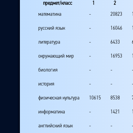
предмет/класс
1
2
математика
-
20823
русский язык
-
16046
литература
-
6433
окружающий мир
-
16953
биология
-
-
история
-
-
физическая культура
10615
8538
информатика
-
1421
английский язык
-
-