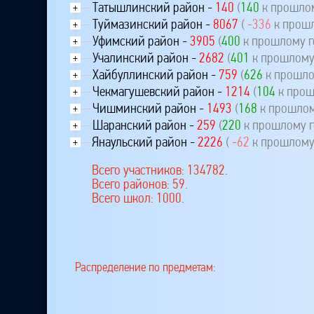
Татышлинский район -
140
(
140
к прошлом
+
Туймазинский район -
8067
(
-336
к прошл
+
Уфимский район -
3905
(
400
к прошлому г
+
Учалинский район -
2682
(
401
к прошлому
+
Хайбуллинский район -
759
(
626
к прошло
+
Чекмагушевский район -
1214
(
104
к прош
+
Чишминский район -
1493
(
168
к прошлом
+
Шаранский район -
259
(
220
к прошлому г
+
Янаульский район -
2226
(
-62
к прошлому
+
Всего участников: 134782.
Всего районов: 59.
Всего школ: 1000.
Распределение по предметам: