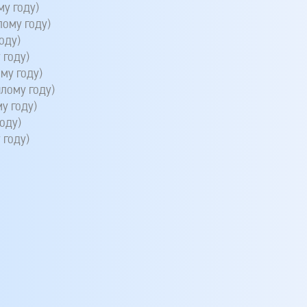
у году)
ому году)
оду)
 году)
му году)
лому году)
у году)
оду)
 году)