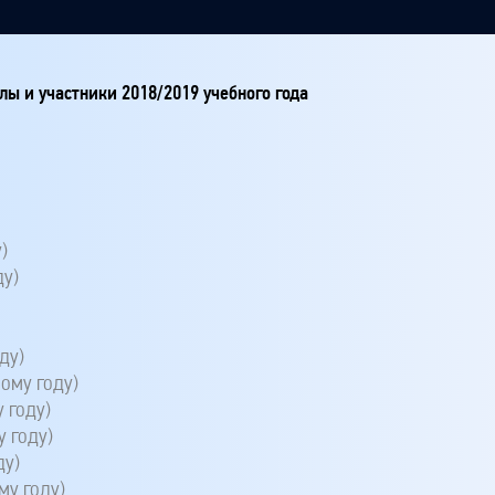
ы и участники 2018/2019 учебного года
)
ду)
ду)
ому году)
 году)
 году)
ду)
му году)