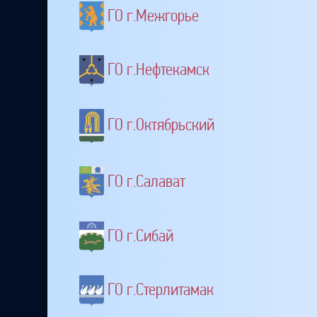
ГО г.Межгорье
ГО г.Нефтекамск
ГО г.Октябрьский
ГО г.Салават
ГО г.Сибай
ГО г.Стерлитамак